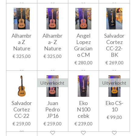
Alhambr
Alhambr
Angel
Salvador
a Z
a- Z
Lopez
Cortez
Nature
Nature
Gracian
CC-22-
o CM
BK
€ 325,00
€ 325,00
€ 280,00
€ 269,00
Uitverkocht
Uitverkocht
Salvador
Juan
Eko
Eko CS-
Cortez
Pedro
N100
10
CC-22
JP16
cebk
€ 99,00
€ 259,00
€ 259,00
€ 239,00