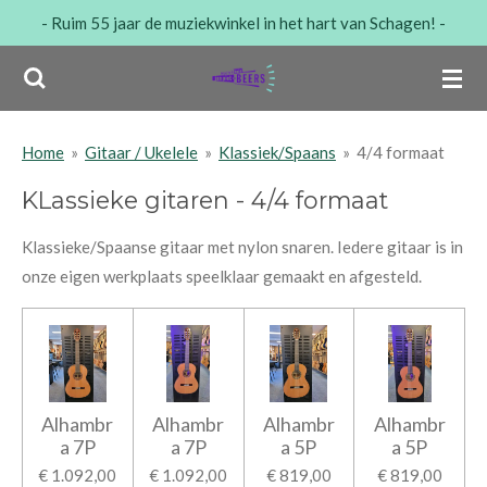
- Ruim 55 jaar de muziekwinkel in het hart van Schagen! -
Ga
direct
naar
de
hoofdinhoud
Home
»
Gitaar / Ukelele
»
Klassiek/Spaans
»
4/4 formaat
KLassieke gitaren - 4/4 formaat
Klassieke/Spaanse gitaar met nylon snaren. Iedere gitaar is in
onze eigen werkplaats speelklaar gemaakt en afgesteld.
Alhambr
Alhambr
Alhambr
Alhambr
a 7P
a 7P
a 5P
a 5P
€ 1.092,00
€ 1.092,00
€ 819,00
€ 819,00