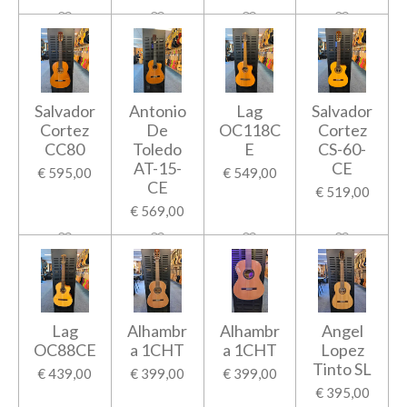
Salvador
Antonio
Lag
Salvador
Cortez
De
OC118C
Cortez
CC80
Toledo
E
CS-60-
AT-15-
CE
€ 595,00
€ 549,00
CE
€ 519,00
€ 569,00
Lag
Alhambr
Alhambr
Angel
OC88CE
a 1CHT
a 1CHT
Lopez
Tinto SL
€ 439,00
€ 399,00
€ 399,00
€ 395,00