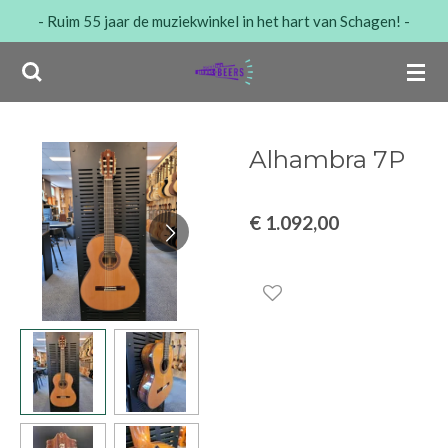
- Ruim 55 jaar de muziekwinkel in het hart van Schagen! -
Ga
direct
naar
de
hoofdinhoud
Alhambra 7P
€ 1.092,00