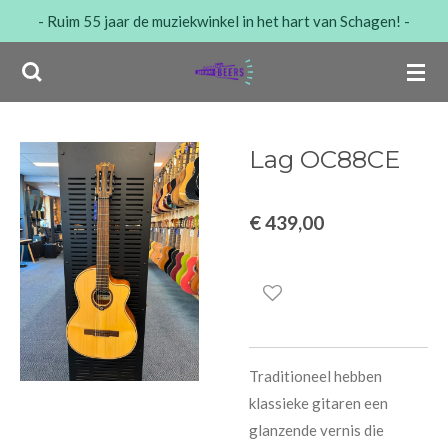
- Ruim 55 jaar de muziekwinkel in het hart van Schagen! -
Ga
direct
naar
de
hoofdinhoud
Lag OC88CE
€ 439,00
Traditioneel hebben
klassieke gitaren een
glanzende vernis die