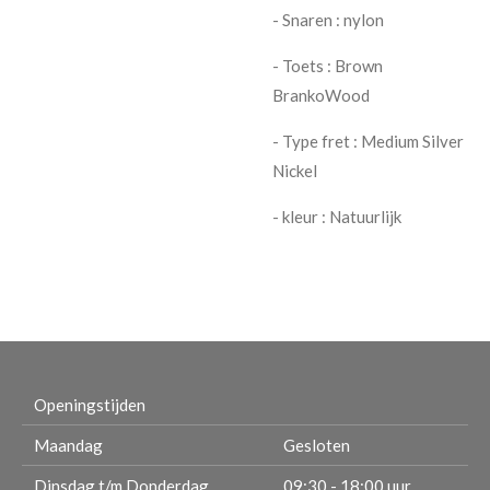
- Snaren : nylon
- Toets : Brown
BrankoWood
- Type fret : Medium Silver
Nickel
- kleur : Natuurlijk
Openingstijden
Maandag
Gesloten
Dinsdag t/m Donderdag
09:30 - 18:00 uur