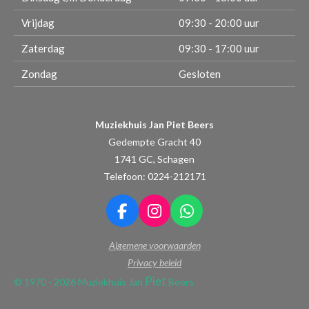
Vrijdag
09:30 - 20:00 uur
Zaterdag
09:30 - 17:00 uur
Zondag
Gesloten
Muziekhuis Jan Piet Beers
Gedempte Gracht 40
1741 GC, Schagen
Telefoon: 0224-212171
F
I
W
a
n
h
Algemene voorwaarden
c
s
a
e
t
t
Privacy beleid
b
a
s
Piet
© 1970 - 2026 Muziekhuis Jan
Beers
o
g
A
o
r
p