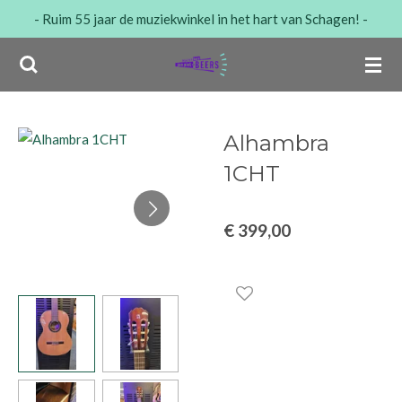
- Ruim 55 jaar de muziekwinkel in het hart van Schagen! -
Ga
direct
naar
de
hoofdinhoud
Alhambra
1CHT
€ 399,00