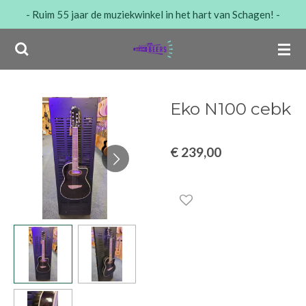
- Ruim 55 jaar de muziekwinkel in het hart van Schagen! -
Ga
direct
naar
de
hoofdinhoud
Eko N100 cebk
€ 239,00