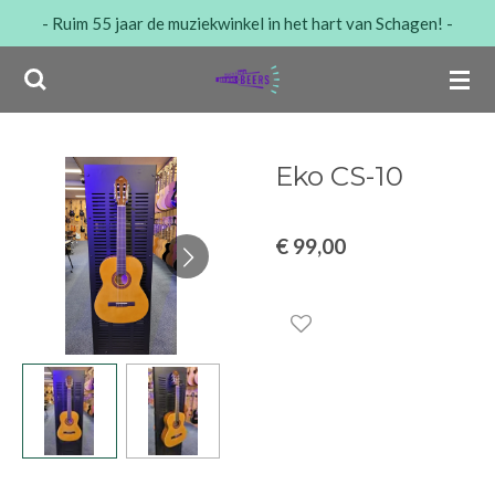
- Ruim 55 jaar de muziekwinkel in het hart van Schagen! -
Ga
direct
naar
de
hoofdinhoud
Eko CS-10
€ 99,00