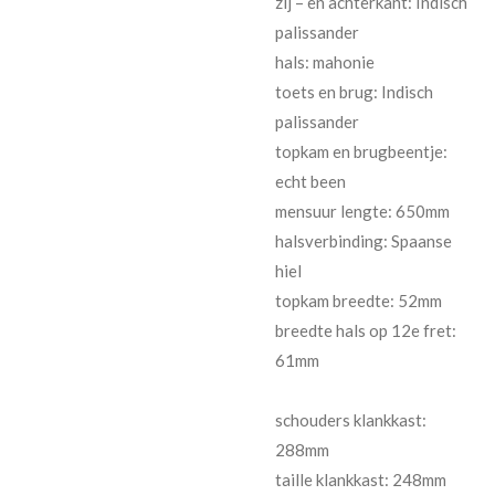
zij – en achterkant: Indisch
palissander
hals: mahonie
toets en brug: Indisch
palissander
topkam en brugbeentje:
echt been
mensuur lengte: 650mm
halsverbinding: Spaanse
hiel
topkam breedte: 52mm
breedte hals op 12e fret:
61mm
schouders klankkast:
288mm
taille klankkast: 248mm