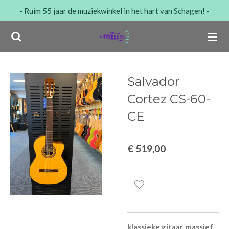
- Ruim 55 jaar de muziekwinkel in het hart van Schagen! -
Ga
direct
naar
de
hoofdinhoud
Salvador
Cortez CS-60-
CE
€ 519,00
klassieke gitaar, massief