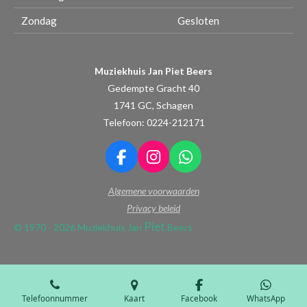
Zondag
Gesloten
Muziekhuis Jan Piet Beers
Gedempte Gracht 40
1741 GC, Schagen
Telefoon: 0224-212171
F
I
W
a
n
h
Algemene voorwaarden
c
s
a
e
t
t
Privacy beleid
b
a
s
Piet
© 1970 - 2026 Muziekhuis Jan
Beers
o
g
A
o
r
p
k
a
p
m
Telefoonnummer
Kaart
Facebook
WhatsApp