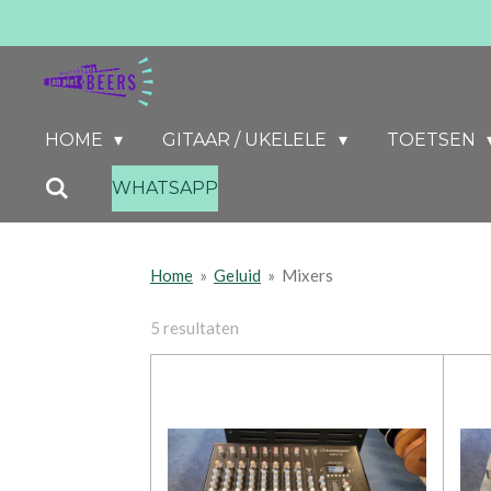
Ga
direct
naar
de
HOME
GITAAR / UKELELE
TOETSEN
hoofdinhoud
WHATSAPP
Home
»
Geluid
»
Mixers
5 resultaten