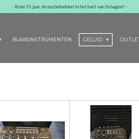
- Ruim 55 jaar de muziekwinkel in het hart van Schagen! -
BLAASINSTRUMENTEN
GELUID
OUTLE