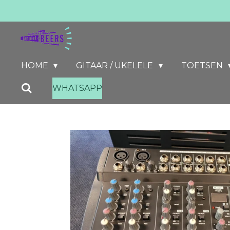
Ga
direct
naar
de
HOME
GITAAR / UKELELE
TOETSEN
hoofdinhoud
WHATSAPP