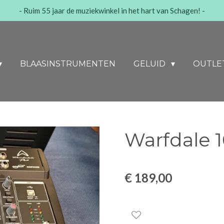
- Ruim 55 jaar de muziekwinkel in het hart van Schagen! -
BLAASINSTRUMENTEN
GELUID
OUTLE
Warfdale 
€ 189,00