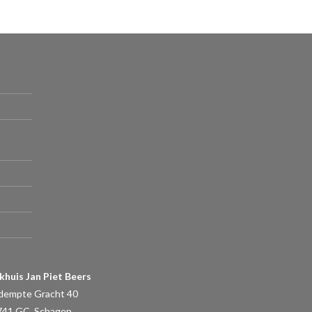
khuis Jan Piet Beers
dempte Gracht 40
741 GC, Schagen