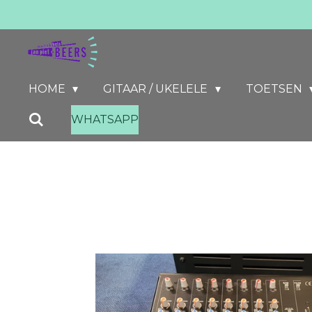
Ga
direct
naar
de
HOME
GITAAR / UKELELE
TOETSEN
hoofdinhoud
WHATSAPP