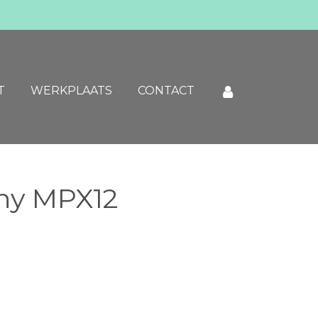
T
WERKPLAATS
CONTACT
ny MPX12