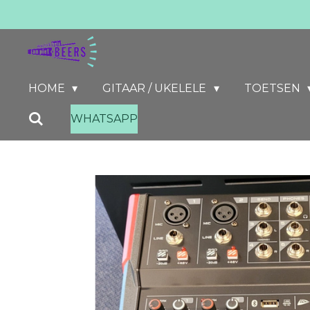
Ga
direct
naar
de
HOME
GITAAR / UKELELE
TOETSEN
hoofdinhoud
WHATSAPP