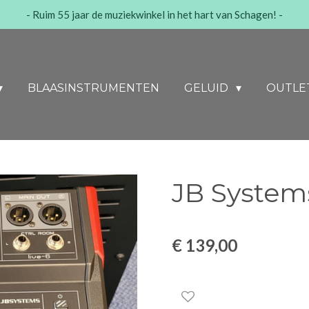
- Ruim 55 jaar de muziekwinkel in het hart van Schagen! -
BLAASINSTRUMENTEN
GELUID
OUTLE
JB Systems
€ 139,00