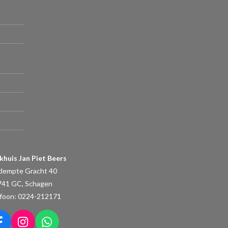
khuis Jan Piet Beers
dempte Gracht 40
741 GC, Schagen
foon: 0224-212171
F
I
W