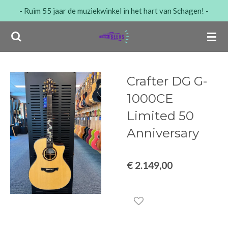
- Ruim 55 jaar de muziekwinkel in het hart van Schagen! -
Ga
direct
naar
de
hoofdinhoud
Crafter DG G-
1000CE
Limited 50
Anniversary
€ 2.149,00