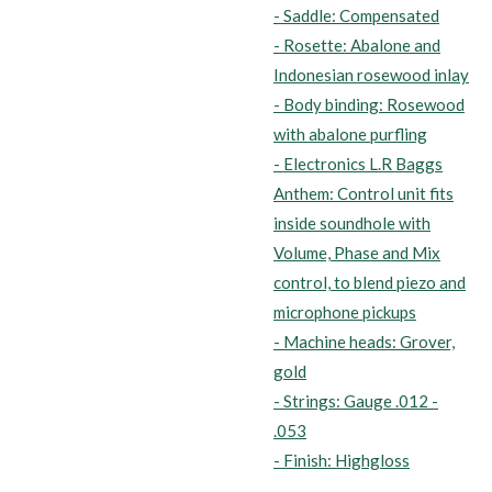
- Saddle: Compensated
- Rosette: Abalone and
Indonesian rosewood inlay
- Body binding: Rosewood
with abalone purfling
- Electronics L.R Baggs
Anthem: Control unit fits
inside soundhole with
Volume, Phase and Mix
control, to blend piezo and
microphone pickups
- Machine heads: Grover,
gold
- Strings: Gauge .012 -
.053
- Finish: Highgloss