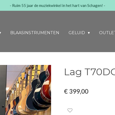
- Ruim 55 jaar de muziekwinkel in het hart van Schagen! -
BLAASINSTRUMENTEN
GELUID
OUTLE
Lag T70D
€ 399,00