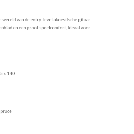
e wereld van de entry-level akoestische gitaar
enblad en een groot speelcomfort, ideaal voor
85 x 140
Spruce