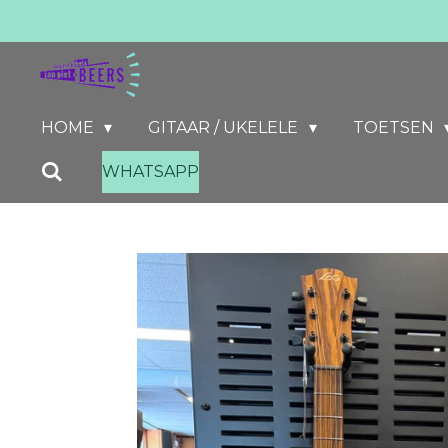
Ga
direct
naar
de
HOME
GITAAR / UKELELE
TOETSEN
hoofdinhoud
WHATSAPP