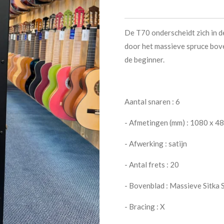
De T70 onderscheidt zich in d
door het massieve spruce bov
de beginner.
Aantal snaren : 6
- Afmetingen (mm) : 1080 x 4
- Afwerking : satijn
- Antal frets : 20
- Bovenblad : Massieve Sitka 
- Bracing : X