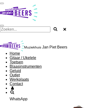
Ga
direct
naar
de
hoofdinhoud
Jan Piet Beers
Muziekhuis
Home
Gitaar / Ukelele
Toetsen
Blaasinstrumenten
Geluid
Outlet
Werkplaats
Contact
WhatsApp