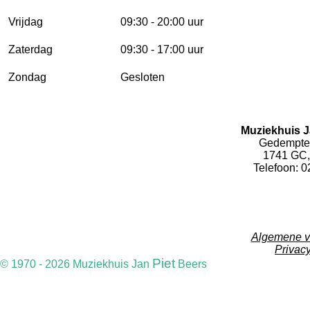
Vrijdag
09:30 - 20:00 uur
Zaterdag
09:30 - 17:00 uur
Zondag
Gesloten
Muziekhuis J
Gedempte 
1741 GC,
Telefoon: 
F
a
Algemene v
c
Privacy
e
Piet
© 1970 - 2026 Muziekhuis Jan
Beers
b
o
o