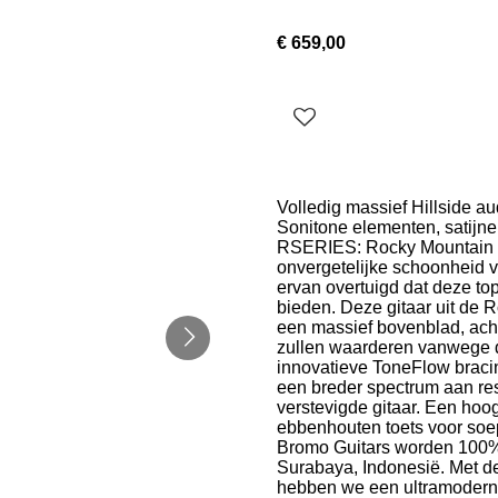
€ 659,00
Volledig massief Hillside a
Sonitone elementen, satijne
RSERIES: Rocky Mountain S
onvergetelijke schoonheid v
ervan overtuigd dat deze to
bieden. Deze gitaar uit de 
een massief bovenblad, acht
zullen waarderen vanwege d
innovatieve ToneFlow bracin
een breder spectrum aan res
verstevigde gitaar. Een ho
ebbenhouten toets voor soep
Bromo Guitars worden 100% 
Surabaya, Indonesië. Met d
hebben we een ultramodern