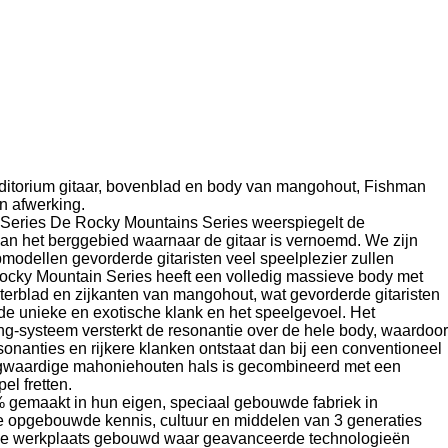
uditorium gitaar, bovenblad en body van mangohout, Fishman
n afwerking.
eries De Rocky Mountains Series weerspiegelt de
an het berggebied waarnaar de gitaar is vernoemd. We zijn
pmodellen gevorderde gitaristen veel speelplezier zullen
Rocky Mountain Series heeft een volledig massieve body met
erblad en zijkanten van mangohout, wat gevorderde gitaristen
e unieke en exotische klank en het speelgevoel. Het
g-systeem versterkt de resonantie over de hele body, waardoor
onanties en rijkere klanken ontstaat dan bij een conventioneel
ogwaardige mahoniehouten hals is gecombineerd met een
el fretten.
gemaakt in hun eigen, speciaal gebouwde fabriek in
e opgebouwde kennis, cultuur en middelen van 3 generaties
e werkplaats gebouwd waar geavanceerde technologieën