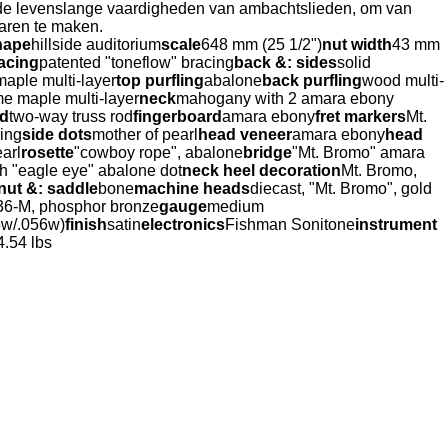
e levenslange vaardigheden van ambachtslieden, om van
aren te maken.
hape
hillside auditorium
scale
648 mm (25 1/2")
nut width
43 mm
acing
patented "toneflow" bracing
back &: sides
solid
maple multi-layer
top purfling
abalone
back purfling
wood multi-
me maple multi-layer
neck
mahogany with 2 amara ebony
od
two-way truss rod
fingerboard
amara ebony
fret markers
Mt.
ing
side dots
mother of pearl
head veneer
amara ebony
head
arl
rosette
"cowboy rope", abalone
bridge
"Mt. Bromo" amara
h "eagle eye" abalone dot
neck heel decoration
Mt. Bromo,
nut &: saddle
bone
machine heads
diecast, "Mt. Bromo", gold
-M, phosphor bronze
gauge
medium
5w/.056w)
finish
satin
electronics
Fishman Sonitone
instrument
4.54 lbs