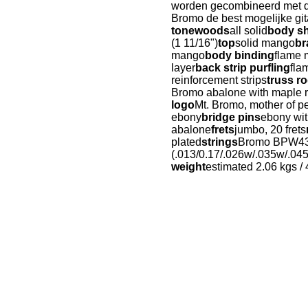
worden gecombineerd met d
Bromo de best mogelijke git
tonewoods
all solid
body s
(1 11/16")
top
solid mango
br
mango
body binding
flame 
layer
back strip purfling
fla
reinforcement strips
truss r
Bromo abalone with maple r
logo
Mt. Bromo, mother of pe
ebony
bridge pins
ebony wit
abalone
frets
jumbo, 20 frets
plated
strings
Bromo BPW436
(.013/0.17/.026w/.035w/.04
weight
estimated 2.06 kgs / 