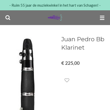
- Ruim 55 jaar de muziekwinkel in het hart van Schagen! -
Ga
direct
naar
de
hoofdinhoud
Juan Pedro Bb
Klarinet
€ 225,00