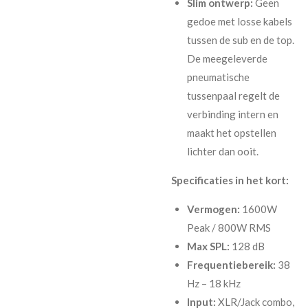
Slim ontwerp:
Geen
gedoe met losse kabels
tussen de sub en de top.
De meegeleverde
pneumatische
tussenpaal regelt de
verbinding intern en
maakt het opstellen
lichter dan ooit.
Specificaties in het kort:
Vermogen:
1600W
Peak / 800W RMS
Max SPL:
128 dB
Frequentiebereik:
38
Hz – 18 kHz
Input:
XLR/Jack combo,