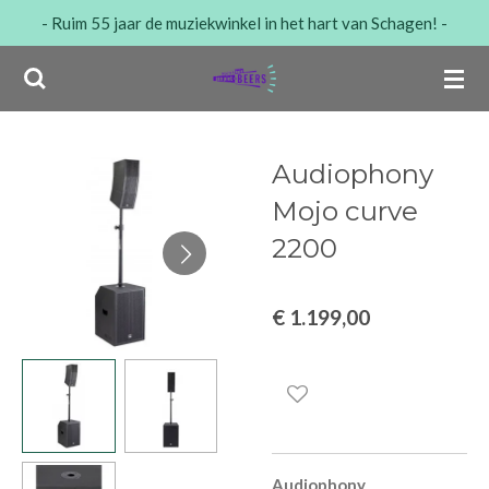
- Ruim 55 jaar de muziekwinkel in het hart van Schagen! -
Ga
direct
naar
de
hoofdinhoud
Audiophony
Mojo curve
2200
€ 1.199,00
Audiophony