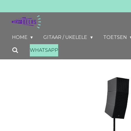
Ga
direct
naar
de
HOME
GITAAR / UKELELE
TOETSEN
hoofdinhoud
WHATSAPP