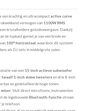
s een krachtig en ultracompact
active curve
drukwekkend vermogen van
1100W RMS
een kristalheldere geluidsweergave. Dankzij
n de topkast geniet je van een brede en
 van
100° horizontaal
, waardoor dit systeem
dens als DJ-sets in middelgrote zalen.
binatie van een
15-inch actieve subwoofer
t
twaalf 1-inch dome tweeters
en drie 8-inch
pe bas en gedetailleerde hoge tonen.
 mixer
: Sluit direct microfoons, instrumenten
Met de ingebouwde
Bluetooth-functie
stream
 je telefoon.
luid direct af op jouw gebruik met presets voor