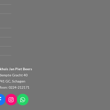
khuis Jan Piet Beers
dempte Gracht 40
741 GC, Schagen
foon: 0224-212171
F
I
W
a
n
h