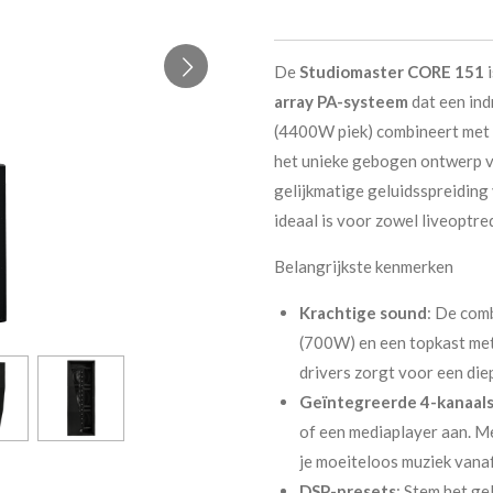
De
Studiomaster CORE 151
i
array PA-systeem
dat een in
(4400W piek) combineert met 
het unieke gebogen ontwerp va
gelijkmatige geluidsspreiding
ideaal is voor zowel liveoptre
Belangrijkste kenmerken
Krachtige sound
: De com
(700W) en een topkast me
drivers zorgt voor een die
Geïntegreerde 4-kanaals
of een mediaplayer aan. 
je moeiteloos muziek vanaf
DSP-presets
: Stem het ge