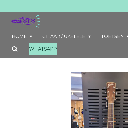
Ga
direct
naar
de
HOME
GITAAR / UKELELE
TOETSEN
hoofdinhoud
WHATSAPP