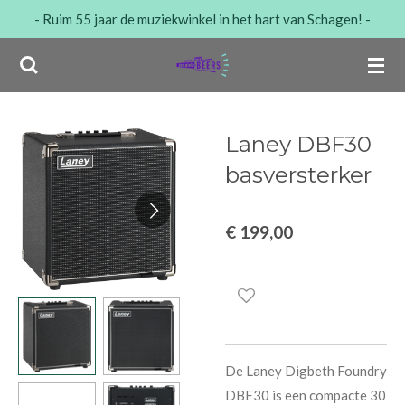
- Ruim 55 jaar de muziekwinkel in het hart van Schagen! -
Ga
direct
naar
de
hoofdinhoud
Laney DBF30
basversterker
€ 199,00
De Laney Digbeth Foundry
DBF30 is een compacte 30