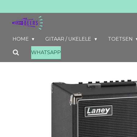
Ga
direct
naar
de
HOME
GITAAR / UKELELE
TOETSEN
hoofdinhoud
WHATSAPP