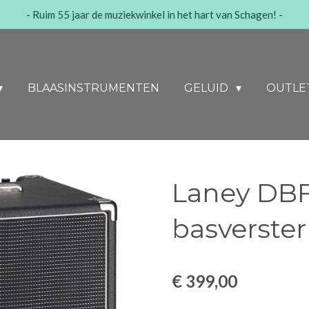
- Ruim 55 jaar de muziekwinkel in het hart van Schagen! -
BLAASINSTRUMENTEN
GELUID
OUTLE
Laney DB
basverster
€ 399,00