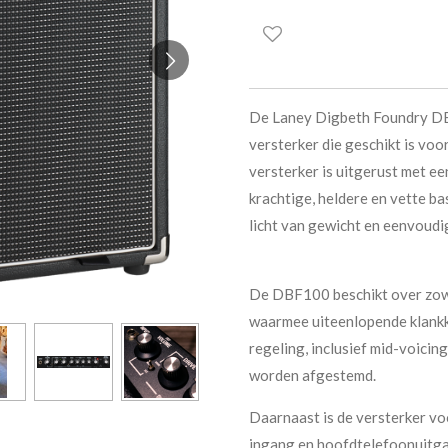
De Laney Digbeth Foundry DB
versterker die geschikt is voo
versterker is uitgerust met ee
krachtige, heldere en vette ba
licht van gewicht en eenvoudi
De DBF100 beschikt over zowel
waarmee uiteenlopende klankka
regeling, inclusief mid-voicing
worden afgestemd.
Daarnaast is de versterker v
ingang en hoofdtelefoonuitgan