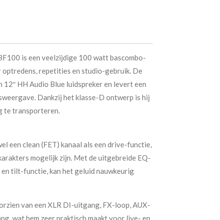
F100 is een veelzijdige 100 watt bascombo-
r optredens, repetities en studio-gebruik. De
n 12″ HH Audio Blue luidspreker en levert een
sweergave. Dankzij het klasse-D ontwerp is hij
g te transporteren.
 een clean (FET) kanaal als een drive-functie,
rakters mogelijk zijn. Met de uitgebreide EQ-
 en tilt-functie, kan het geluid nauwkeurig
oorzien van een XLR DI-uitgang, FX-loop, AUX-
g, wat hem zeer praktisch maakt voor live- en