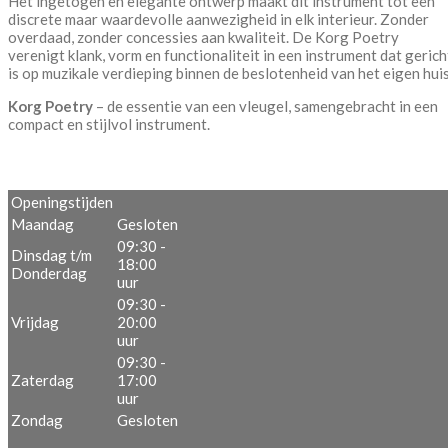
Het ingetogen en elegante ontwerp maakt dit instrument tot een
discrete maar waardevolle aanwezigheid in elk interieur. Zonder
overdaad, zonder concessies aan kwaliteit. De Korg Poetry
verenigt klank, vorm en functionaliteit in een instrument dat gerich
is op muzikale verdieping binnen de beslotenheid van het eigen huis
Korg Poetry
– de essentie van een vleugel, samengebracht in een
compact en stijlvol instrument.
Openingstijden
Maandag
Gesloten
09:30 -
Dinsdag t/m
18:00
Donderdag
uur
09:30 -
Vrijdag
20:00
uur
09:30 -
Zaterdag
17:00
uur
Zondag
Gesloten