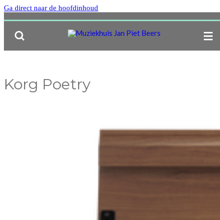
Ga direct naar de hoofdinhoud
- Ruim 55 jaar de muziekwinkel in het hart van Schagen! -
Korg Poetry