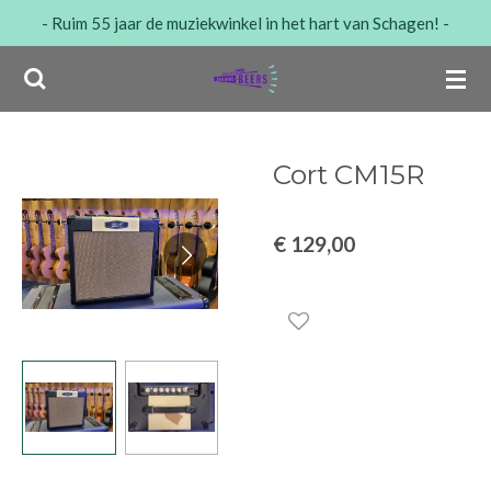
- Ruim 55 jaar de muziekwinkel in het hart van Schagen! -
Ga
direct
naar
de
hoofdinhoud
Cort CM15R
€ 129,00