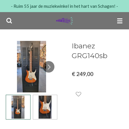
- Ruim 55 jaar de muziekwinkel in het hart van Schagen! -
Ga
direct
naar
de
hoofdinhoud
Ibanez
GRG140sb
€ 249,00