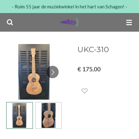
- Ruim 55 jaar de muziekwinkel in het hart van Schagen! -
Ga
direct
naar
de
hoofdinhoud
UKC-310
€ 175,00