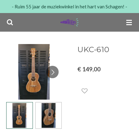
- Ruim 55 jaar de muziekwinkel in het hart van Schagen! -
Ga
direct
naar
de
hoofdinhoud
UKC-610
€ 149,00