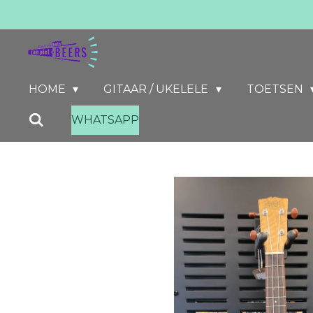
Ga
direct
naar
de
HOME
GITAAR / UKELELE
TOETSEN
hoofdinhoud
WHATSAPP