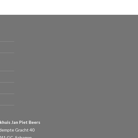
khuis Jan Piet Beers
dempte Gracht 40
741 GC, Schagen