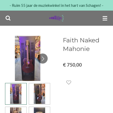
- Ruim 55 jaar de muziekwinkel in het hart van Schagen! -
Ga
direct
naar
de
hoofdinhoud
Faith Naked
Mahonie
€ 750,00