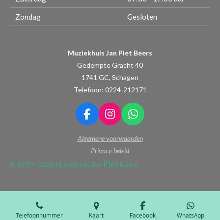
Zondag
Gesloten
Muziekhuis Jan Piet Beers
Gedempte Gracht 40
1741 GC, Schagen
Telefoon: 0224-212171
F
I
W
a
n
h
Algemene voorwaarden
c
s
a
e
t
t
Privacy beleid
b
a
s
Piet
© 1970 - 2026 Muziekhuis Jan
Beers
o
g
A
o
r
p
k
a
p
m
Telefoonnummer
Kaart
Facebook
WhatsApp