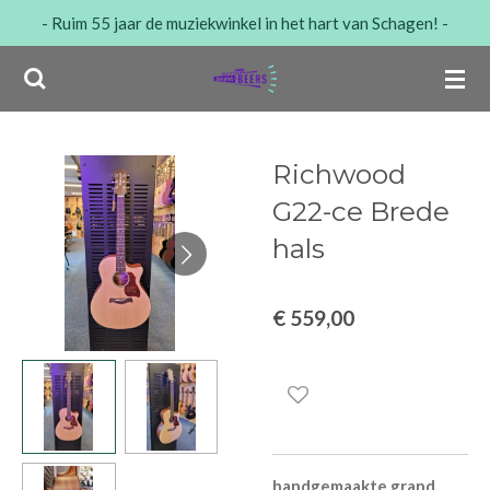
- Ruim 55 jaar de muziekwinkel in het hart van Schagen! -
Ga
direct
naar
de
hoofdinhoud
Richwood
G22-ce Brede
hals
€ 559,00
handgemaakte grand