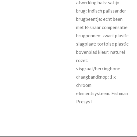
afwerking hals: satijn
brug: Indisch palissander
brugbeentje: echt been
met B-snaar compensatie
brugpennen: zwart plastic
slagplaat: tortoise plastic
bovenblad kleur: naturel
rozet:
visgraat/herringbone
draagbandknop: 1 x
chroom
elementsysteem: Fishman
Presys I