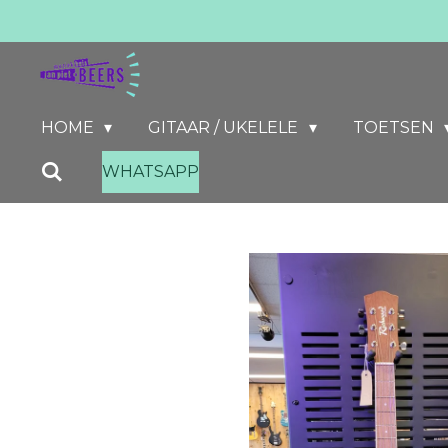
Ga
direct
naar
de
HOME
GITAAR / UKELELE
TOETSEN
hoofdinhoud
WHATSAPP