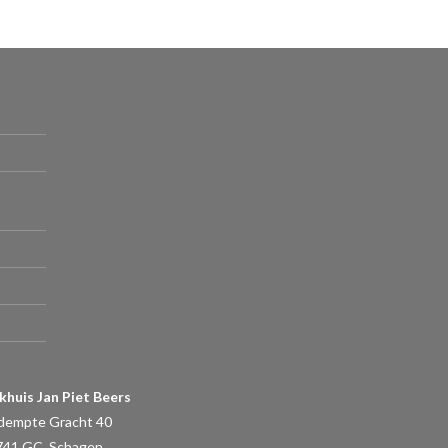
khuis Jan Piet Beers
dempte Gracht 40
741 GC, Schagen