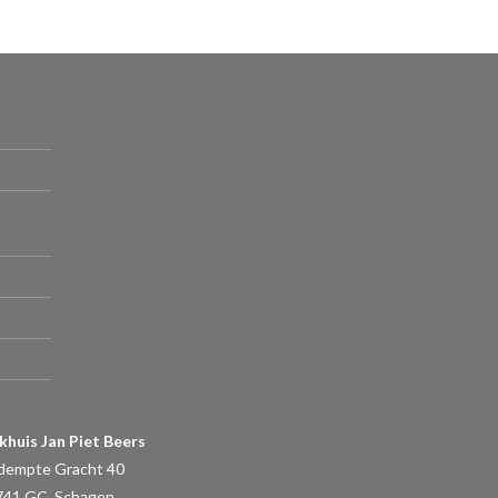
khuis Jan Piet Beers
dempte Gracht 40
741 GC, Schagen