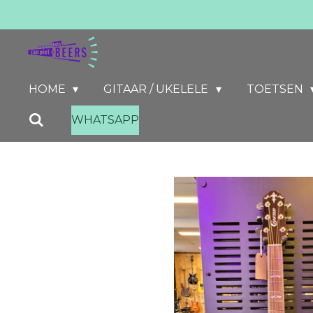
Ga
direct
naar
de
HOME
GITAAR / UKELELE
TOETSEN
hoofdinhoud
WHATSAPP