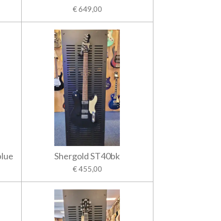
€ 649,00
blue
Shergold ST40bk
€ 455,00